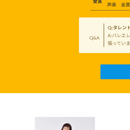
受賞
声楽 金
Q:タレン
A:バレエ
Q&A
張ってい