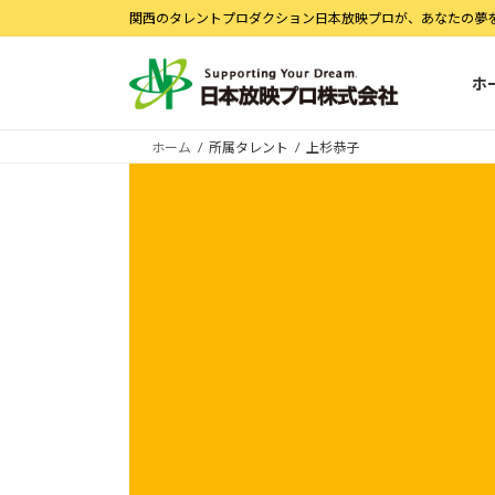
コ
ナ
関西のタレントプロダクション日本放映プロが、あなたの夢
ン
ビ
テ
ゲ
ホ
ン
ー
ツ
シ
へ
ョ
ホーム
所属タレント
上杉恭子
ス
ン
キ
に
ッ
移
プ
動