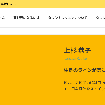
を応援します。
ーム
芸能界に入るには
タレントレッスンについて
タレ
上杉 恭子
Uesugi Kyoko
生足のラインが気
体力、身体能力には自信
エ、日々身体をストイッ