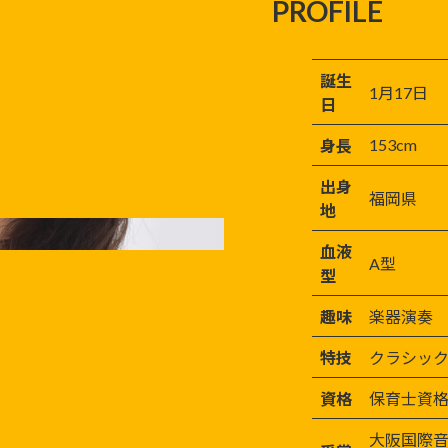
PROFILE
誕生
1月17日
日
153cm
身長
出身
福岡県
地
血液
A型
型
趣味
楽器演奏
特技
クラシッ
資格
保育士資格
大阪国際