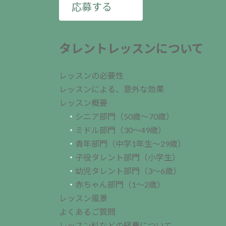
応募する
タレントレッスンについて
レッスンの必要性
レッスンによる、意外な効果
レッスン概要
・
シニア部門（50歳～70歳）
・
ミドル部門（30～49歳）
・
青年部門（中学1年生～29歳）
・
子役タレント部門（小学生）
・
幼児タレント部門（3～6歳）
・
赤ちゃん部門（1～2歳）
レッスン風景
よくあるご質問
レッスン料などの経費について