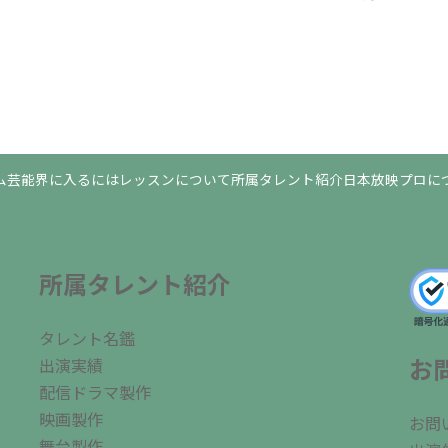
ム
芸能界に入るには
レッスンについて
所属タレント紹介
日本放映プロに
所属タレント紹介
タレント名鑑
お
出演実績
配信ドラマ製作
映画製作
お問
舞台製作