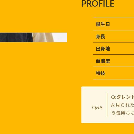
PROFILE
誕生日
身長
出身地
血液型
特技
Q:タレン
A:見られ
Q&A
う気持ち