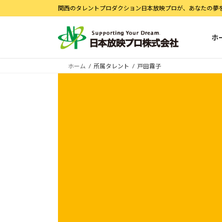
コ
ナ
関西のタレントプロダクション日本放映プロが、あなたの夢
ン
ビ
テ
ゲ
ホ
ン
ー
ツ
シ
へ
ョ
ホーム
所属タレント
戸田霧子
ス
ン
キ
に
ッ
移
プ
動