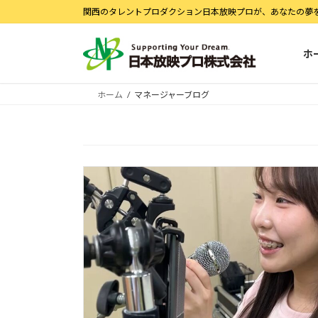
コ
ナ
関西のタレントプロダクション日本放映プロが、あなたの夢
ン
ビ
テ
ゲ
ホ
ン
ー
ツ
シ
へ
ョ
ホーム
マネージャーブログ
ス
ン
キ
に
ッ
移
プ
動