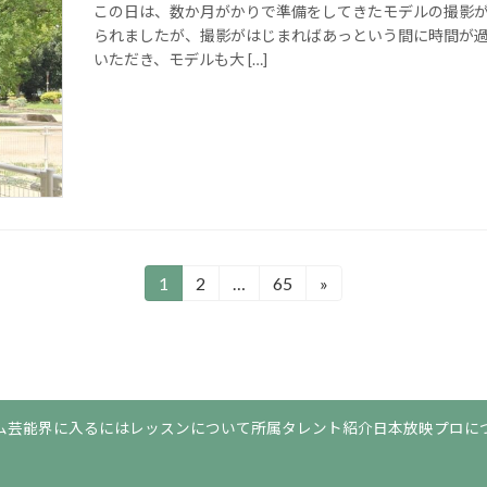
この日は、数か月がかりで準備をしてきたモデルの撮影が
られましたが、撮影がはじまればあっという間に時間が過
いただき、モデルも大 […]
1
2
…
65
»
固
固
固
定
定
定
ペ
ペ
ペ
ー
ー
ー
ジ
ジ
ジ
ム
芸能界に入るには
レッスンについて
所属タレント紹介
日本放映プロに