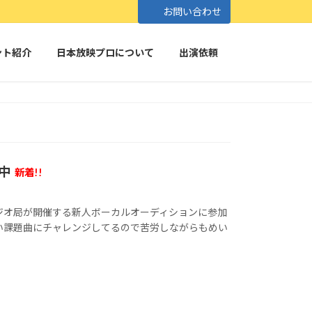
お問い合わせ
ント紹介
日本放映プロについて
出演依頼
中
新着!!
ジオ局が開催する新人ボーカルオーディションに参加
い課題曲にチャレンジしてるので苦労しながらもめい