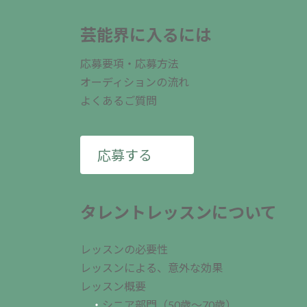
ジ
送
芸能界に入るには
り
応募要項・応募方法
オーディションの流れ
よくあるご質問
応募する
タレントレッスンについて
レッスンの必要性
レッスンによる、意外な効果
レッスン概要
・
シニア部門（50歳～70歳）