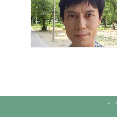
投
稿
の
ペ
ホー
ー