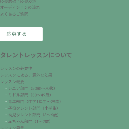
応募要項・応募方法
オーディションの流れ
よくあるご質問
応募する
タレントレッスンについて
レッスンの必要性
レッスンによる、意外な効果
レッスン概要
・
シニア部門（50歳～70歳）
・
ミドル部門（30～49歳）
・
青年部門（中学1年生～29歳）
・
子役タレント部門（小学生）
・
幼児タレント部門（3～6歳）
・
赤ちゃん部門（1～2歳）
レッスン風景