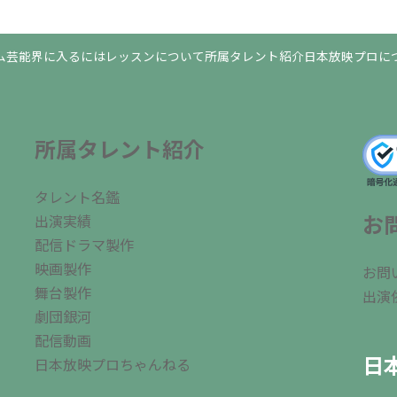
ム
芸能界に入るには
レッスンについて
所属タレント紹介
日本放映プロに
所属タレント紹介
タレント名鑑
お
出演実績
配信ドラマ製作
映画製作
お問
舞台製作
出演
劇団銀河
配信動画
日
日本放映プロちゃんねる