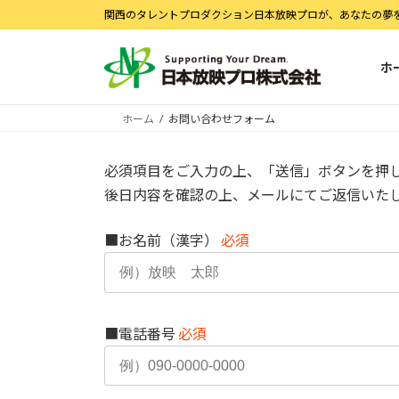
コ
ナ
関西のタレントプロダクション日本放映プロが、あなたの夢
ン
ビ
テ
ゲ
ホ
ン
ー
ツ
シ
へ
ョ
ホーム
お問い合わせフォーム
ス
ン
キ
に
必須項目をご入力の上、「送信」ボタンを押
ッ
移
後日内容を確認の上、メールにてご返信いた
プ
動
■お名前（漢字）
必須
■電話番号
必須