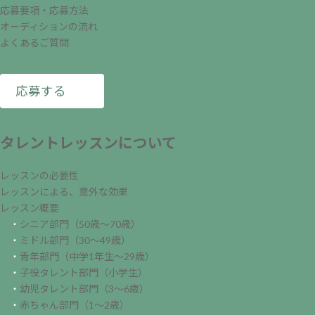
応募要項・応募方法
オーディションの流れ
よくあるご質問
応募する
タレントレッスンについて
レッスンの必要性
レッスンによる、意外な効果
レッスン概要
・
シニア部門（50歳～70歳）
・
ミドル部門（30～49歳）
・
青年部門（中学1年生～29歳）
・
子役タレント部門（小学生）
・
幼児タレント部門（3～6歳）
・
赤ちゃん部門（1～2歳）