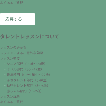
よくあるご質問
応募する
タレントレッスンについて
レッスンの必要性
レッスンによる、意外な効果
レッスン概要
・
シニア部門（50歳～70歳）
・
ミドル部門（30～49歳）
・
青年部門（中学1年生～29歳）
・
子役タレント部門（小学生）
・
幼児タレント部門（3～6歳）
・
赤ちゃん部門（1～2歳）
レッスン風景
よくあるご質問