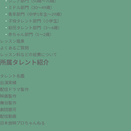
・
シニア部門（50歳～70歳）
・
ミドル部門（30～49歳）
・
青年部門（中学1年生～29歳）
・
子役タレント部門（小学生）
・
幼児タレント部門（3～6歳）
・
赤ちゃん部門（1～2歳）
レッスン風景
よくあるご質問
レッスン料などの経費について
所属タレント紹介
タレント名鑑
出演実績
配信ドラマ製作
映画製作
舞台製作
劇団銀河
配信動画
日本放映プロちゃんねる