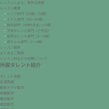
レッスンによる、意外な効果
レッスン概要
・
シニア部門（50歳～70歳）
・
ミドル部門（30～49歳）
・
青年部門（中学1年生～29歳）
・
子役タレント部門（小学生）
・
幼児タレント部門（3～6歳）
・
赤ちゃん部門（1～2歳）
レッスン風景
よくあるご質問
レッスン料などの経費について
所属タレント紹介
タレント名鑑
出演実績
配信ドラマ製作
映画製作
舞台製作
劇団銀河