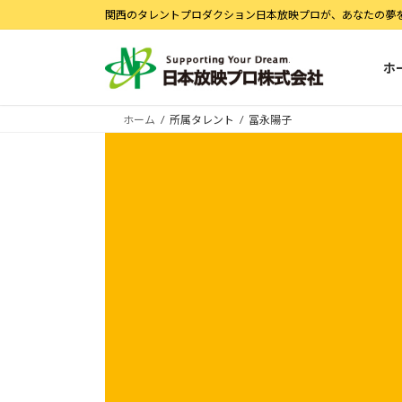
コ
ナ
関西のタレントプロダクション日本放映プロが、あなたの夢
ン
ビ
テ
ゲ
ホ
ン
ー
ツ
シ
へ
ョ
ホーム
所属タレント
冨永陽子
ス
ン
キ
に
ッ
移
プ
動