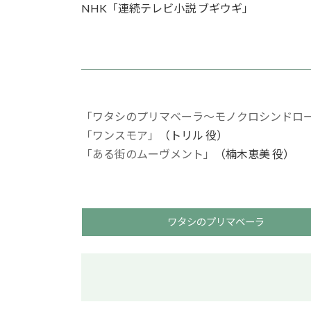
NHK「連続テレビ小説 ブギウギ」
「ワタシのプリマベーラ～モノクロシンドロ
「ワンスモア」
（トリル 役）
「ある街のムーヴメント」
（楠木恵美 役）
ワタシのプリマベーラ