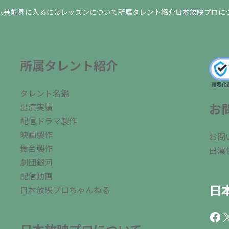
ム
芸能界に入るには
レッスンについて
所属タレント紹介
日本放映プロに
所属タレント紹介
タレント名鑑
お
出演実績
配信ドラマ製作
映画製作
お問
舞台製作
出演
劇団銀河
配信動画
日
日本放映プロちゃんねる
Fac
X