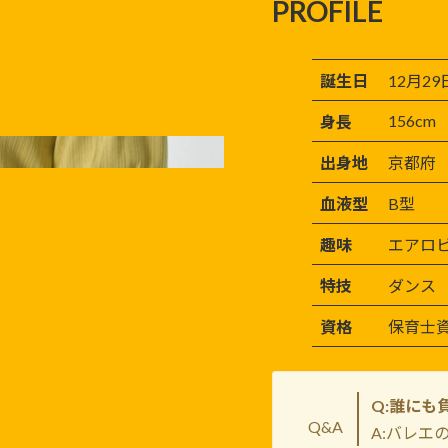
PROFILE
誕生日
12月29
156cm
身長
出身地
京都府
血液型
B型
趣味
エアロ
特技
ダンス
資格
保育士
Q:誰にも
Q&A
A:バレエ