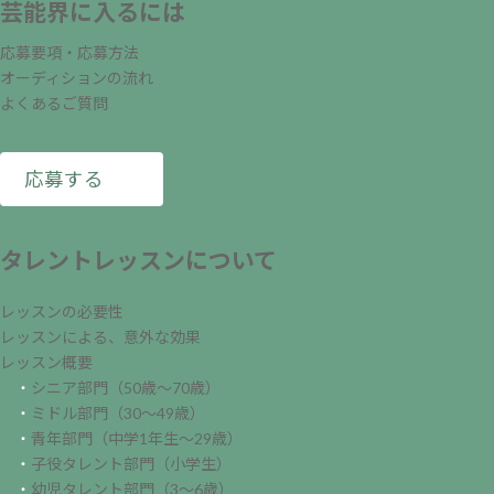
芸能界に入るには
応募要項・応募方法
オーディションの流れ
よくあるご質問
応募する
タレントレッスンについて
レッスンの必要性
レッスンによる、意外な効果
レッスン概要
・
シニア部門（50歳～70歳）
・
ミドル部門（30～49歳）
・
青年部門（中学1年生～29歳）
・
子役タレント部門（小学生）
・
幼児タレント部門（3～6歳）