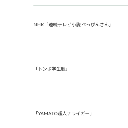
NHK「連続テレビ小説 べっぴんさん」
「トンボ学生服」
「YAMATO超人ナライガー」