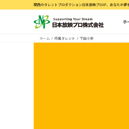
コ
ナ
関西のタレントプロダクション日本放映プロが、あなたの夢
ン
ビ
テ
ゲ
ホ
ン
ー
ツ
シ
へ
ョ
ホーム
所属タレント
下田小奈
ス
ン
キ
に
ッ
移
プ
動