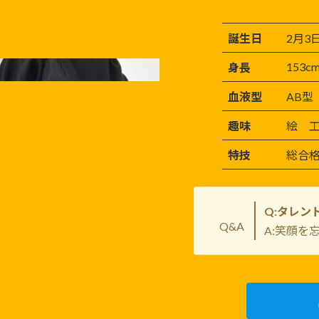
誕生日
2月3
153c
身長
血液型
AB型
趣味
絵 
特技
総合
Q:タレン
Q&A
A:笑顔を