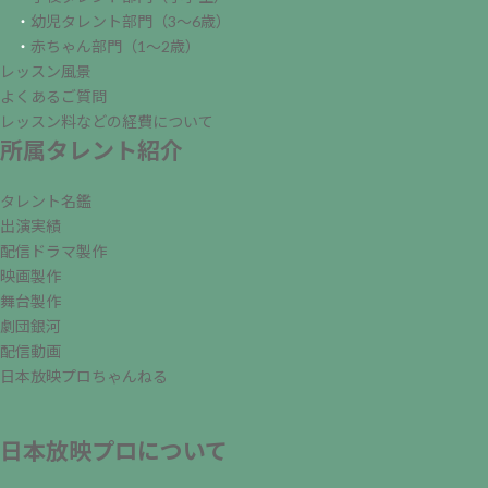
・
幼児タレント部門（3～6歳）
・
赤ちゃん部門（1～2歳）
レッスン風景
よくあるご質問
レッスン料などの経費について
所属タレント紹介
タレント名鑑
出演実績
配信ドラマ製作
映画製作
舞台製作
劇団銀河
配信動画
日本放映プロちゃんねる
日本放映プロについて