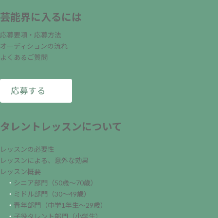
芸能界に入るには
応募要項・応募方法
オーディションの流れ
よくあるご質問
応募する
タレントレッスンについて
レッスンの必要性
レッスンによる、意外な効果
レッスン概要
・
シニア部門（50歳～70歳）
・
ミドル部門（30～49歳）
・
青年部門（中学1年生～29歳）
・
子役タレント部門（小学生）