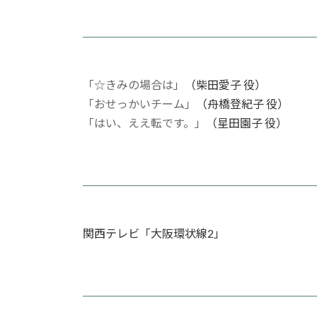
「☆きみの場合は」
（柴田愛子 役）
「おせっかいチーム」
（舟橋登紀子 役）
「はい、ええ転です。」
（星田園子 役）
関西テレビ「大阪環状線2」