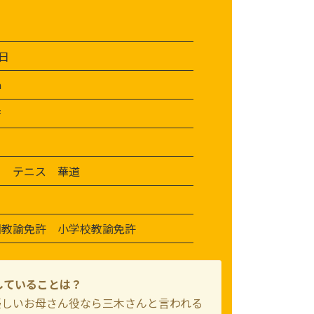
7日
m
府
ー テニス 華道
園教諭免許 小学校教諭免許
していることは？
優しいお母さん役なら三木さんと言われる