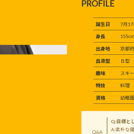
PROFILE
誕生日
7月1
155c
身長
出身地
京都
血液型
Ｂ型
趣味
スキ
特技
料理
資格
幼稚
Q:目標と
A:素朴な
Q&A