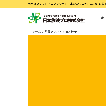
コ
ナ
関西のタレントプロダクション日本放映プロが、あなたの夢
ン
ビ
テ
ゲ
ホ
ン
ー
ツ
シ
へ
ョ
ホーム
所属タレント
三木睦子
ス
ン
キ
に
ッ
移
プ
動