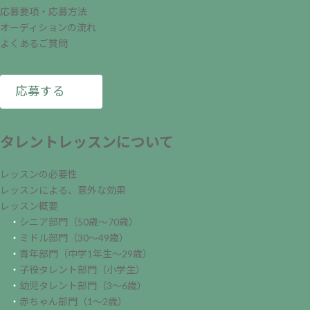
応募要項・応募方法
オーディションの流れ
よくあるご質問
応募する
タレントレッスンについて
レッスンの必要性
レッスンによる、意外な効果
レッスン概要
・
シニア部門（50歳～70歳）
・
ミドル部門（30～49歳）
・
青年部門（中学1年生～29歳）
・
子役タレント部門（小学生）
・
幼児タレント部門（3～6歳）
・
赤ちゃん部門（1～2歳）