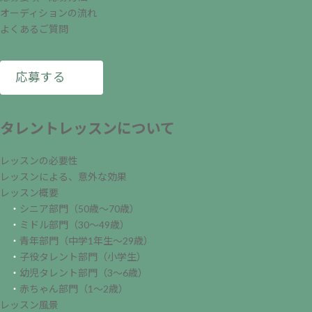
オーディションの流れ
よくあるご質問
応募する
タレントレッスンについて
レッスンの必要性
レッスンによる、意外な効果
レッスン概要
・
シニア部門（50歳～70歳）
・
ミドル部門（30～49歳）
・
青年部門（中学1年生～29歳）
・
子役タレント部門（小学生）
・
幼児タレント部門（3～6歳）
・
赤ちゃん部門（1～2歳）
レッスン風景