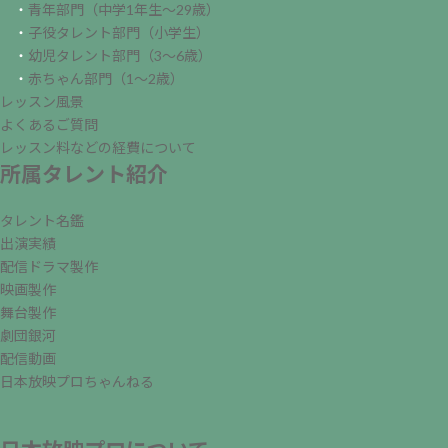
・
青年部門（中学1年生～29歳）
・
子役タレント部門（小学生）
・
幼児タレント部門（3～6歳）
・
赤ちゃん部門（1～2歳）
レッスン風景
よくあるご質問
レッスン料などの経費について
所属タレント紹介
タレント名鑑
出演実績
配信ドラマ製作
映画製作
舞台製作
劇団銀河
配信動画
日本放映プロちゃんねる