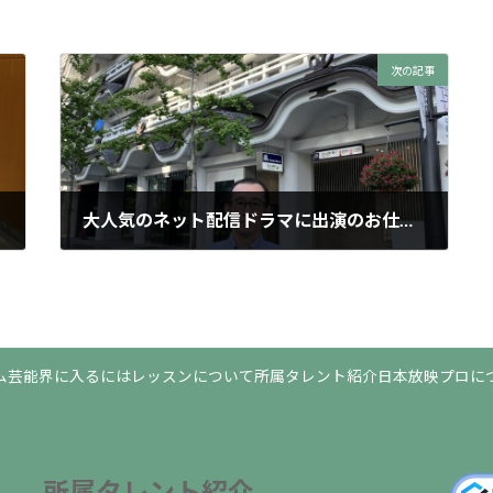
次の記事
大人気のネット配信ドラマに出演のお仕事です
2025年10月27日
ム
芸能界に入るには
レッスンについて
所属タレント紹介
日本放映プロに
所属タレント紹介