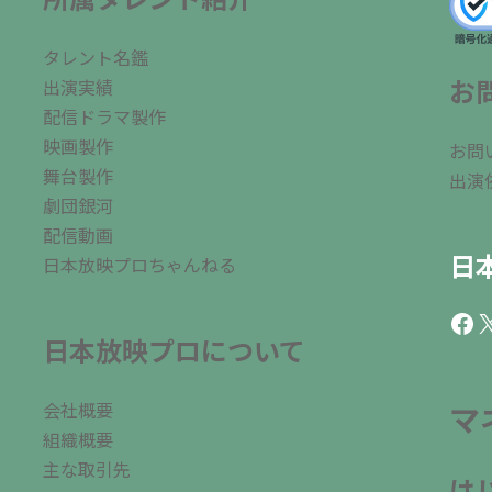
タレント名鑑
お
出演実績
配信ドラマ製作
映画製作
お問
舞台製作
出演
劇団銀河
配信動画
日
日本放映プロちゃんねる
Fac
X
日本放映プロについて
会社概要
マ
組織概要
主な取引先
は