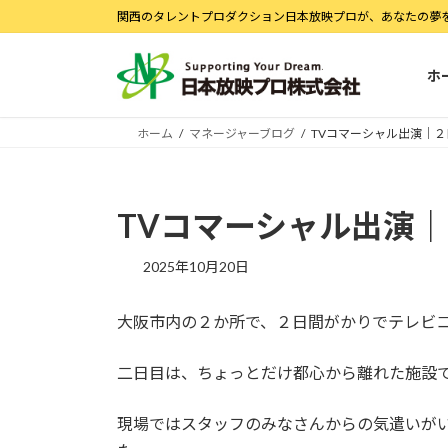
コ
ナ
関西のタレントプロダクション日本放映プロが、あなたの夢
ン
ビ
テ
ゲ
ホ
ン
ー
ツ
シ
へ
ョ
ホーム
マネージャーブログ
TVコマーシャル出演｜
ス
ン
キ
に
ッ
移
TVコマーシャル出演
プ
動
2025年10月20日
大阪市内の２か所で、２日間がかりでテレビ
二日目は、ちょっとだけ都心から離れた施設
現場ではスタッフのみなさんからの気遣いが