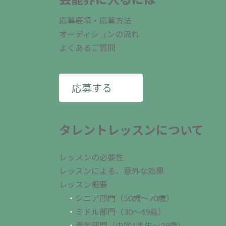
応募要項・応募方法
オーディションの流れ
よくあるご質問
応募する
タレントレッスンについて
レッスンの必要性
レッスンによる、意外な効果
レッスン概要
・
シニア部門（50歳～70歳）
・
ミドル部門（30～49歳）
・
青年部門（中学1年生～29歳）