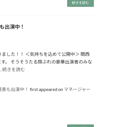
続きを読む
年
齢
性
も出演中！
別
制
限
ナ
ました！！ ＜気持ちを込めて公開中＞ 関西
シ！"
す。 そうそうたる顔ぶれの豪華出演者のみな
の
"映
…
続きを読む
画
「Ｈ
規喜も出演中！
first appeared on
マネージャー
Ｏ
Ｋ
Ｕ
Ｓ
Ａ