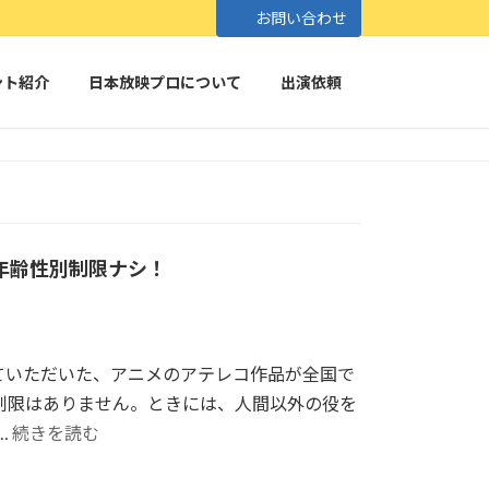
お問い合わせ
ント紹介
日本放映プロについて
出演依頼
年齢性別制限ナシ！
ていただいた、アニメのアテレコ作品が全国で
制限はありません。ときには、人間以外の役を
"ア
…
続きを読む
ニ