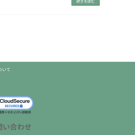
続きを読む
Ｉ」
上
映
開
始
｜
山
西
規
ついて
喜
も
出
演
中！"
の
問い合わせ