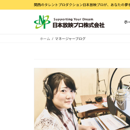
コ
ナ
関西のタレントプロダクション日本放映プロが、あなたの夢
ン
ビ
テ
ゲ
ホ
ン
ー
ツ
シ
へ
ョ
ホーム
マネージャーブログ
ス
ン
キ
に
ッ
移
プ
動