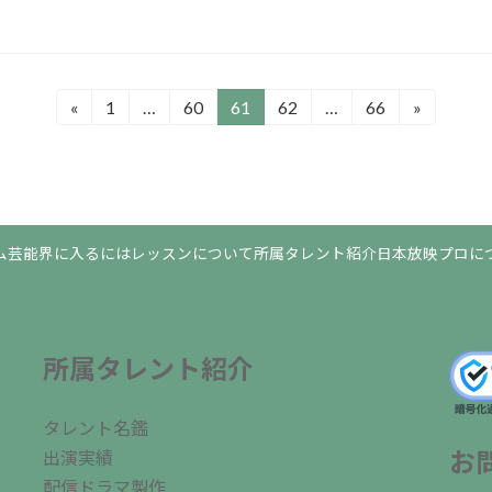
«
1
…
60
61
62
…
66
»
固
固
固
固
固
定
定
定
定
定
ペ
ペ
ペ
ペ
ペ
ー
ー
ー
ー
ー
ジ
ジ
ジ
ジ
ジ
ム
芸能界に入るには
レッスンについて
所属タレント紹介
日本放映プロに
所属タレント紹介
タレント名鑑
お
出演実績
配信ドラマ製作