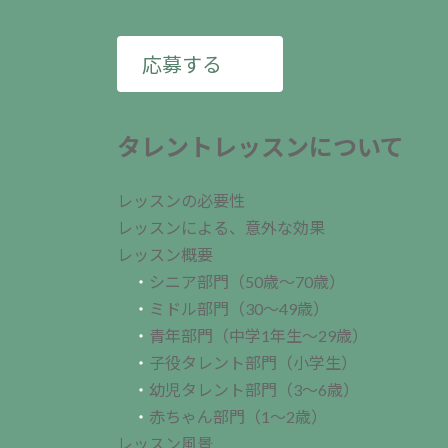
応募する
タレントレッスンについて
レッスンの必要性
レッスンによる、意外な効果
レッスン概要
・
シニア部門（50歳～70歳）
・
ミドル部門（30～49歳）
・
青年部門（中学1年生～29歳）
・
子役タレント部門（小学生）
・
幼児タレント部門（3～6歳）
・
赤ちゃん部門（1～2歳）
レッスン風景