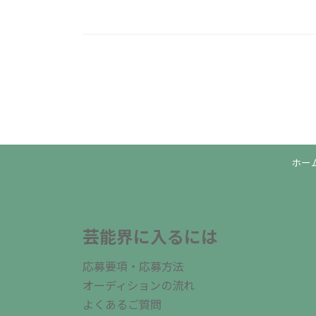
投
稿
の
ペ
ホー
ー
ジ
送
芸能界に入るには
り
応募要項・応募方法
オーディションの流れ
よくあるご質問