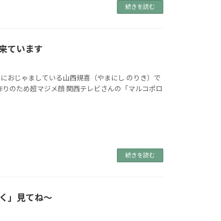
続きを読む
来ています
におじゃましている山西規喜（やまにし のりき）で
作りのため超マジメ顔 関西テレビさんの「マルコポロ
続きを読む
く」見てね～