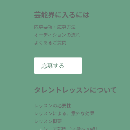
ジ
送
芸能界に入るには
り
応募要項・応募方法
オーディションの流れ
よくあるご質問
応募する
タレントレッスンについて
レッスンの必要性
レッスンによる、意外な効果
レッスン概要
・
シニア部門（50歳～70歳）