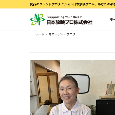
コ
ナ
関西のタレントプロダクション日本放映プロが、あなたの夢
ン
ビ
テ
ゲ
ホ
ン
ー
ツ
シ
へ
ョ
ホーム
マネージャーブログ
ス
ン
キ
に
ッ
移
プ
動