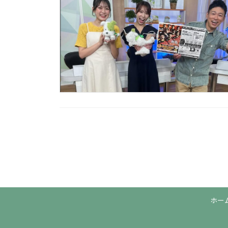
投
稿
の
ペ
ホー
ー