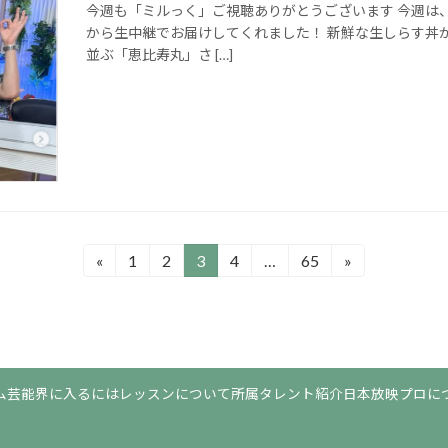
今週も「ミルっく」ご視聴ありがとうございます 今週は
から生中継でお届けしてくれました！ 新鮮な生しらす丼
並ぶ「恵比寿丸」さ […]
«
1
2
3
4
…
65
»
固
固
固
固
固
定
定
定
定
定
ペ
ペ
ペ
ペ
ペ
ー
ー
ー
ー
ー
ジ
ジ
ジ
ジ
ジ
ム
芸能界に入るには
レッスンについて
所属タレント紹介
日本放映プロに