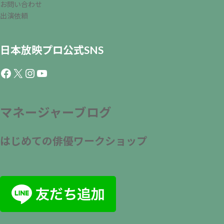
お問い合わせ
出演依頼
日本放映プロ公式SNS
Facebook
X
Instagram
YouTube
マネージャーブログ
はじめての俳優ワークショップ