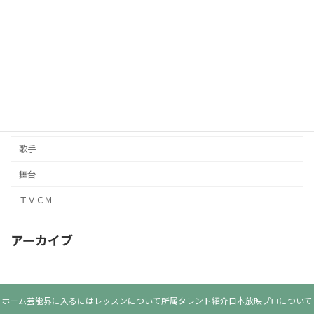
所属
日本放映プロ
映画
朗読
未分類
歌手
舞台
ＴＶＣＭ
アーカイブ
ホーム
芸能界に入るには
レッスンについて
所属タレント紹介
日本放映プロについて