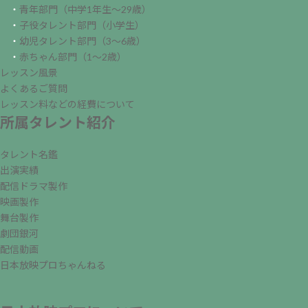
・
青年部門（中学1年生～29歳）
・
子役タレント部門（小学生）
・
幼児タレント部門（3～6歳）
・
赤ちゃん部門（1～2歳）
レッスン風景
よくあるご質問
レッスン料などの経費について
所属タレント紹介
タレント名鑑
出演実績
配信ドラマ製作
映画製作
舞台製作
劇団銀河
配信動画
日本放映プロちゃんねる